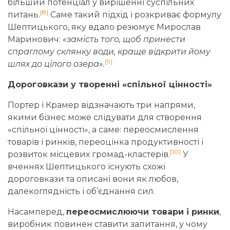
більший потенціал у вирішенні суспільних
[8]
питань.
Саме такий підхід і розкриває формулу
Шептицького, яку вдало резюмує Мирослав
Маринович:
«замість того, щоб принести
спраглому склянку води, краще відкрити йому
[9]
шлях до цілого озера».
Дороговкази у творенні «спільної цінності»
Портер і Крамер відзначають три напрями,
якими бізнес може слідувати для створення
«спільної цінності», а саме: переосмислення
товарів і ринків, переоцінка продуктивності і
[10]
розвиток місцевих громад-кластерів.
У
вченнях Шептицького існують схожі
дороговкази та описані вони як любов,
далекоглядність і об’єднання сил.
Насамперед,
переосмислюючи товари і ринки
,
виробник повинен ставити запитання, у чому