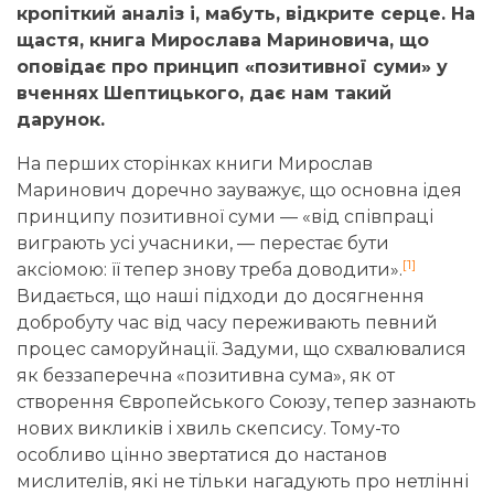
кропіткий аналіз і, мабуть, відкрите серце. На
щастя, книга Мирослава Мариновича, що
оповідає про принцип «позитивної суми» у
вченнях Шептицького, дає нам такий
дарунок.
На перших сторінках книги Мирослав
Маринович доречно зауважує, що основна ідея
принципу позитивної суми — «від співпраці
виграють усі учасники, — перестає бути
[1]
аксіомою: її тепер знову треба доводити».
Видається, що наші підходи до досягнення
добробуту час від часу переживають певний
процес саморуйнації. Задуми, що схвалювалися
як беззаперечна «позитивна сума», як от
створення Європейського Союзу, тепер зазнають
нових викликів і хвиль скепсису. Тому-то
особливо цінно звертатися до настанов
мислителів, які не тільки нагадують про нетлінні