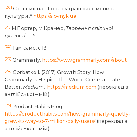
[20]
Словник.ua. Портал української мови та
культури //
https://slovnyk.ua
[21]
М.Портер, М.Крамер,
Творення спільної
цінності
, с.15
[22]
Там само, с.13
[23]
Grammarly,
https://www.grammarly.com/about
[24]
Gorbatko I. (2017) Growth Story: How
Grammarly Is Helping the World Communicate
Better,
Medium
,
https://medium.com
(переклад з
англійської – мій)
[25]
Product Habits Blog,
https://producthabits.com/how-grammarly-quietly-
grew-its-way-to-7-million-daily-users/
(переклад з
англійської – мій)