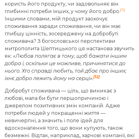
користь його продукту, чи задовольняє він
[11]
глибинні потреби інших, у чому його добро.
Іншими словами, мій продукт заохочує
споживання заради споживання, чи він має
глибшу цінність, зосереджену на добробуті
споживача? З богословської перспективи
митрополита Шептицького ця настанова звучить
як:
«Любов полягає в тому, щоб бажати іншим
добра і, оскільки це можливе, причинятися до
нього. Хто справді любить, той дбає про інших;
[12]
їхнє добро лежить йому на серці».
Добробут споживача — ціль, що виникає з
любові, мала би бути першопричиною і
джерелом позитивних змін компаній. Адже
потреби людей у покращенні життя —
невичерпні, а значить і поле ідей для
вдосконалення того, що вони купують, також
безмежні. Відтак, наприклад, харчові компанії, які