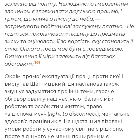
залежно від попиту. Нелюдяністю і мерзенним
злочином є зловживати людською працею, і
гріхом, що кличе о пімсту до неба, —
затримувати робітникові заслужену платню… Не
годиться прирівнювати людину до предметів
зиску та оцінювати її за вартість, яку становить її
сила. Оплата праці має бути справедливою.
Визначення її міри залежить від багатьох
[16]
обставин».
Окрім прямої експлуатації праці, проти якої і
виступав Шептицький, ця настанова також
змушує задуматися про інші теми, гаряче
обговорювані у наш час, як-от баланс між
роботою та особистим життям, право
«відключатися» (
right to disconnect
), ментальне
здоров’я працівників. На щастя, цивілізовані
умови роботи у сучасному світі не є рідкістю,
проте від цього не менш поширеним є