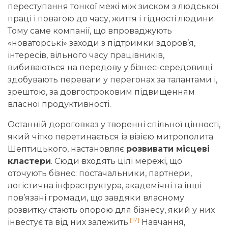
переступання тонкої межі між зиском з людської
праці і повагою до часу, життя і гідності людини.
Тому саме компанії, що впроваджують
«новаторські» заходи з підтримки здоров’я,
інтересів, вільного часу працівників,
вибиваються на передову у бізнес-середовищі:
здобувають переваги у перегонах за талантами і,
зрештою, за довгостроковим підвищенням
власної продуктивності.
Останній дороговказ у творенні спільної цінності,
який чітко перетинається із візією митрополита
Шептицького, настановляє
розвивати місцеві
кластери
. Сюди входять цілі мережі, що
оточують бізнес: постачальники, партнери,
логістична інфраструктура, академічні та інші
пов’язані громади, що завдяки власному
розвитку стають опорою для бізнесу, який у них
[17]
інвестує та від них залежить.
Навчання,