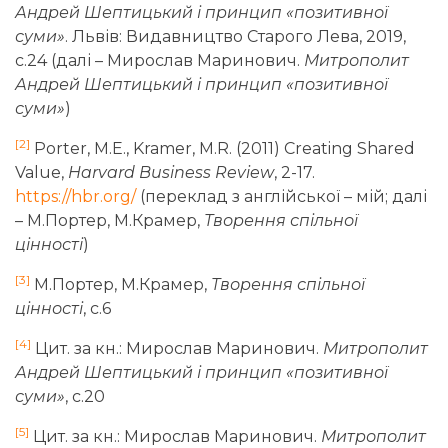
Андрей Шептицький і принцип «позитивної
суми»
. Львів: Видавництво Старого Лева, 2019,
с.24 (далі – Мирослав Маринович.
Митрополит
Андрей Шептицький і принцип «позитивної
суми»
)
[2]
Porter, M.E., Kramer, M.R. (2011) Creating Shared
Value,
Harvard Business Review
, 2-17.
https://hbr.org/
(переклад з англійської – мій; далі
– М.Портер, М.Крамер,
Творення спільної
цінності
)
[3]
М.Портер, М.Крамер,
Творення спільної
цінності
, с.6
[4]
Цит. за кн.: Мирослав Маринович.
Митрополит
Андрей Шептицький і принцип «позитивної
суми»
, с.20
[5]
Цит. за кн.: Мирослав Маринович.
Митрополит