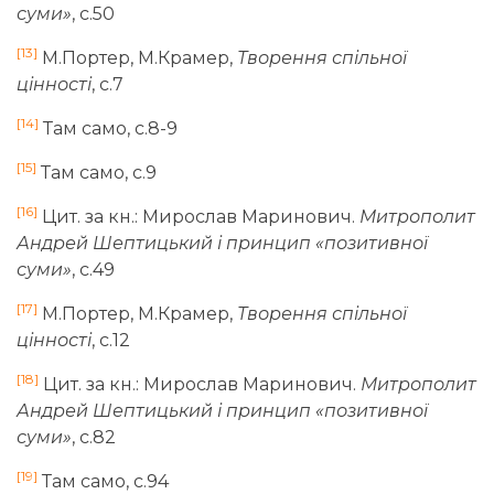
суми»
, с.50
[13]
М.Портер, М.Крамер,
Творення спільної
цінності
, с.7
[14]
Там само, с.8-9
[15]
Там само, с.9
[16]
Цит. за кн.: Мирослав Маринович.
Митрополит
Андрей Шептицький і принцип «позитивної
суми»
, с.49
[17]
М.Портер, М.Крамер,
Творення спільної
цінності
, с.12
[18]
Цит. за кн.: Мирослав Маринович.
Митрополит
Андрей Шептицький і принцип «позитивної
суми»
, с.82
[19]
Там само, с.94