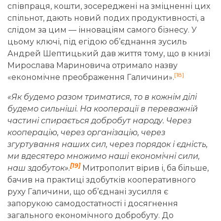
співпраця, кошти, зосереджені на зміцненні цих
спільнот, дають новий подих продуктивності, а
слідом за цим — інноваціям самого бізнесу. У
цьому ключі, під егідою об’єднання зусиль
Андрей Шептицький дав життя тому, що в книзі
Мирослава Мариновича отримало назву
[18]
«економічне преображення Галичини».
«Як будемо разом триматися, то в кожнім ділі
будемо сильніші. На кооперації в переважній
частині спирається добробут народу. Через
кооперацію, через організацію, через
згуртування наших сил, через порядок і єдність,
ми вдесятеро множимо наші економічні сили,
[19]
наш здобуток».
Митрополит вірив і, ба більше,
бачив на практиці здобутків кооперативного
руху Галичини, що об’єднані зусилля є
запорукою самодостатності і досягнення
загального економічного добробуту. До