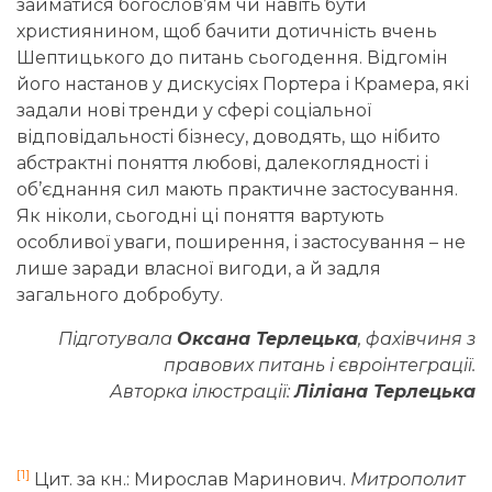
займатися богослов’ям чи навіть бути
християнином, щоб бачити дотичність вчень
Шептицького до питань сьогодення. Відгомін
його настанов у дискусіях Портера і Крамера, які
задали нові тренди у сфері соціальної
відповідальності бізнесу, доводять, що нібито
абстрактні поняття любові, далекоглядності і
об’єднання сил мають практичне застосування.
Як ніколи, сьогодні ці поняття вартують
особливої уваги, поширення, і застосування – не
лише заради власної вигоди, а й задля
загального добробуту.
Підготувала
Оксана Терлецька
, фахівчиня з
правових питань і євроінтеграції.
Авторка ілюстрації:
Ліліана Терлецька
[1]
Цит. за кн.: Мирослав Маринович.
Митрополит