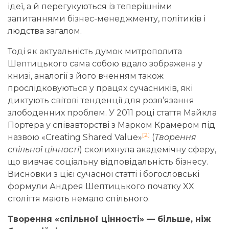
ідеї, а й перегукуються із теперішніми
запитаннями бізнес-менеджменту, політиків і
людства загалом.
Тоді як актуальність думок митрополита
Шептицького сама собою вдало зображена у
книзі, аналогії з його вченням також
прослідковуються у працях сучасників, які
диктують світові тенденції для розв’язання
злободенних проблем. У 2011 році стаття Майкла
Портера у співавторстві з Марком Крамером під
[2]
назвою «Creating Shared Value»
(
Творення
спільної цінності
) сколихнула академічну сферу,
що вивчає соціальну відповідальність бізнесу.
Висновки з цієї сучасної статті і богословські
формули Андрея Шептицького початку XX
століття мають немало спільного.
Творення «спільної цінності» — більше, ніж