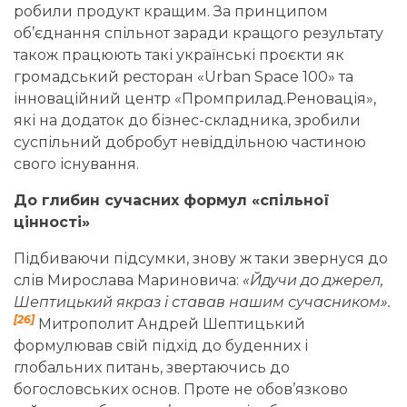
робили продукт кращим. За принципом
об’єднання спільнот заради кращого результату
також працюють такі українські проєкти як
громадський ресторан «Urban Space 100» та
інноваційний центр «Промприлад.Реновація»,
які на додаток до бізнес-складника, зробили
суспільний добробут невіддільною частиною
свого існування.
До глибин сучасних формул «спільної
цінності»
Підбиваючи підсумки, знову ж таки звернуся до
слів Мирослава Мариновича:
«Йдучи до джерел,
Шептицький якраз і ставав нашим сучасником».
[26]
Митрополит Андрей Шептицький
формулював свій підхід до буденних і
глобальних питань, звертаючись до
богословських основ. Проте не обов’язково