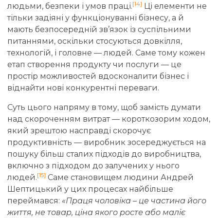
[14]
людьми, безпеки і умов праці.
Ці елементи не
тільки задіяні у функціонуванні бізнесу, а й
мають безпосередній зв’язок із суспільними
питаннями, оскільки стосуються довкілля,
технологій, і головне — людей. Саме тому кожен
етап створення продукту чи послуги — це
простір можливостей вдосконалити бізнес і
віднайти нові конкурентні переваги.
Суть цього напряму в тому, щоб замість думати
над скороченням витрат — короткозорим ходом,
який зрештою насправді скорочує
продуктивність — виробник зосереджується на
пошуку більш сталих підходів до виробництва,
включно з підходом до залучених у нього
[15]
людей.
Саме становищем людини Андрей
Шептицький у цих процесах найбільше
переймався:
«Праця чоловіка – це частина його
життя, не товар, ціна якого росте або маліє