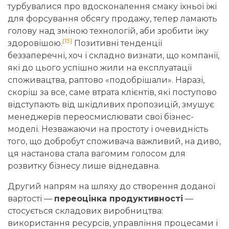
турбувалися про вдосконалення смаку їхньої їжі
для форсування обсягу продажу, тепер ламають
голову над зміною технологій, аби зробити їжу
[13]
здоровішою.
Позитивні тенденції
беззаперечні, хоч і складно визнати, що компанії,
які до цього успішно жили на експлуатації
споживацтва, раптово «подобрішали». Наразі,
скоріш за все, саме втрата клієнтів, які поступово
відступають від шкідливих пропозицій, змушує
менеджерів переосмислювати свої бізнес-
моделі. Незважаючи на простоту і очевидність
того, що добробут споживача важливий, на диво,
ця настанова стала вагомим голосом для
розвитку бізнесу лише віднедавна.
Другий напрям на шляху до створення доданої
вартості —
переоцінка продуктивності
—
стосується складових виробництва:
використання ресурсів, управління процесами і