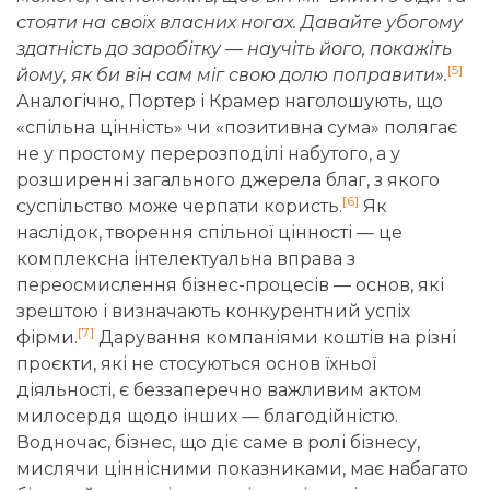
стояти на своїх власних ногах. Давайте убогому
здатність до заробітку — научіть його, покажіть
[5]
йому, як би він сам міг свою долю поправити».
Аналогічно, Портер і Крамер наголошують, що
«спільна цінність» чи «позитивна сума» полягає
не у простому перерозподілі набутого, а у
розширенні загального джерела благ, з якого
[6]
суспільство може черпати користь.
Як
наслідок, творення спільної цінності — це
комплексна інтелектуальна вправа з
переосмислення бізнес-процесів — основ, які
зрештою і визначають конкурентний успіх
[7]
фірми.
Дарування компаніями коштів на різні
проєкти, які не стосуються основ їхньої
діяльності, є беззаперечно важливим актом
милосердя щодо інших — благодійністю.
Водночас, бізнес, що діє саме в ролі бізнесу,
мислячи ціннісними показниками, має набагато