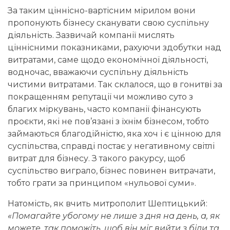
За таким ціннісно-вартісним мірилом вони
пропонують бізнесу сканувати свою суспільну
діяльність. Зазвичай компанії мислять
ціннісними показниками, рахуючи здобутки над
витратами, саме щодо економічної діяльності,
водночас, вважаючи суспільну діяльність
чистими витратами. Так склалося, що в гонитві за
покращенням репутації чи можливо суто з
благих міркувань, часто компанії фінансують
проєкти, які не пов’язані з їхнім бізнесом, тобто
займаються благодійністю, яка хоч і є цінною для
суспільства, справді постає у негативному світлі
витрат для бізнесу. З такого ракурсу, щоб
суспільство виграло, бізнес повинен витрачати,
тобто грати за принципом «нульової суми».
Натомість, як вчить митрополит Шептицький:
«Помагайте убогому не лише з дня на день, а, як
можете, так поможіть, щоб він міг вийти з біди та