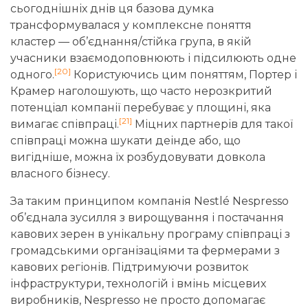
сьогоднішніх днів ця базова думка
трансформувалася у комплексне поняття
кластер — об’єднання/стійка група, в якій
учасники взаємодоповнюють і підсилюють одне
[20]
одного.
Користуючись цим поняттям, Портер і
Крамер наголошують, що часто нерозкритий
потенціал компанії перебуває у площині, яка
[21]
вимагає співпраці.
Міцних партнерів для такої
співпраці можна шукати деінде або, що
вигідніше, можна їх розбудовувати довкола
власного бізнесу.
За таким принципом компанія Nestlé Nespresso
об’єднала зусилля з вирощування і постачання
кавових зерен в унікальну програму співпраці з
громадськими організаціями та фермерами з
кавових регіонів. Підтримуючи розвиток
інфраструктури, технологій і вмінь місцевих
виробників, Nespresso не просто допомагає