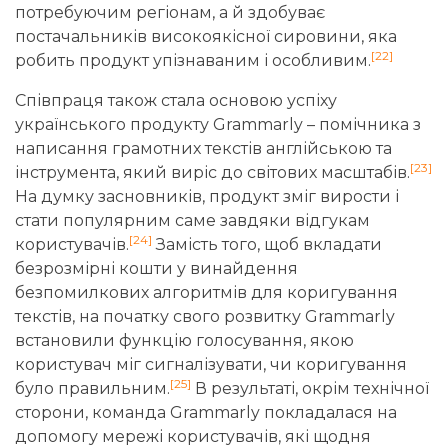
потребуючим регіонам, а й здобуває
постачальників високоякісної сировини, яка
[22]
робить продукт упізнаваним і особливим.
Співпраця також стала основою успіху
українського продукту Grammarly – помічника з
написання грамотних текстів англійською та
[23]
інструмента, який виріс до світових масштабів.
На думку засновників, продукт зміг вирости і
стати популярним саме завдяки відгукам
[24]
користувачів.
Замість того, щоб вкладати
безрозмірні кошти у винайдення
безпомилкових алгоритмів для коригування
текстів, на початку свого розвитку Grammarly
встановили функцію голосування, якою
користувач міг сигналізувати, чи коригування
[25]
було правильним.
В результаті, окрім технічної
сторони, команда Grammarly покладалася на
допомогу мережі користувачів, які щодня