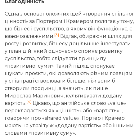
благодійність
Одна з основоположних ідей «творення спільної
цінності» за Портером і Крамером полягає у тому,
що бізнес і суспільство, в якому він функціонує, є
[3]
взаємозалежними.
Відтак, обираючи шлях для
росту і розвитку, бізнесу доцільніше інвестувати
у план дій, який одночасно сприяє розвитку
суспільства, тобто слідувати принципу
«позитивної суми». Такий підхід спонукає
шукати проєкти, які дозволяють різним гравцям
у співпраці створювати більше, ніж вони б
створили поодинці, а значить, як пише
Мирослав Маринович, культивувати додану
[4]
вартість.
Цікаво, що англійське слово «value»
перекладається як «цінність» або «вартість» і,
говорячи про «shared value», Портер і Крамер
мають на увазі ту ж «додану вартість» або іншими
словами «позитивну суму».