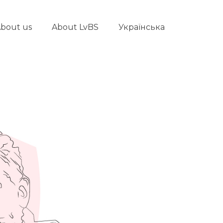
bout us
About LvBS
Українська