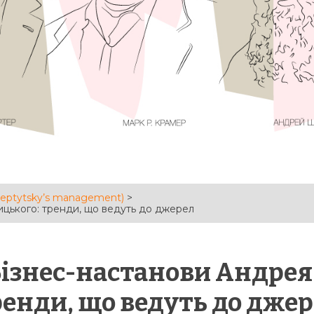
heptytsky’s management)
>
ицького: тренди, що ведуть до джерел
Бізнес-настанови Андре
енди, що ведуть до дже