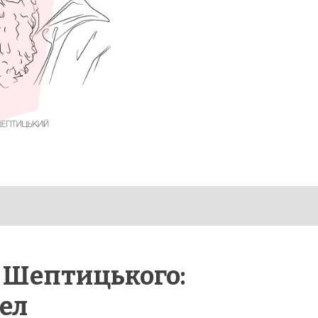
я Шептицького:
рел