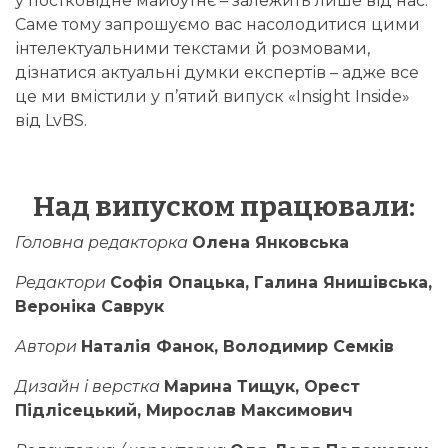
у постковідне майбутнє – залежить лише від нас.
Саме тому запрошуємо вас насолодитися цими
інтелектуальними текстами й розмовами,
дізнатися актуальні думки експертів – адже все
це ми вмістили у п’ятий випуск «Insight Inside»
від LvBS.
Над випуском працювали:
Головна редакторка
Олена Янковська
Редактори
Софія Опацька,
Галина Янишівська,
Вероніка Саврук
Автори
Наталія Фанок, Володимир Семків
Дизайн і верстка
Марина Тищук, Орест
Підлісецький, Мирослав Максимович