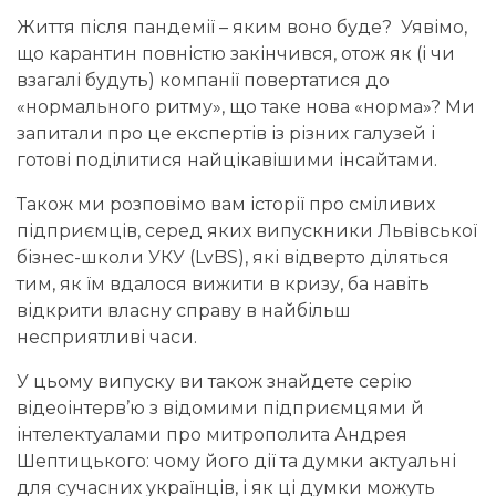
Життя після пандемії – яким воно буде? Уявімо,
що карантин повністю закінчився, отож як (і чи
взагалі будуть) компанії повертатися до
«нормального ритму», що таке нова «норма»? Ми
запитали про це експертів із різних галузей і
готові поділитися найцікавішими інсайтами.
Також ми розповімо вам історії про сміливих
підприємців, серед яких випускники Львівської
бізнес-школи УКУ (LvBS), які відверто діляться
тим, як їм вдалося вижити в кризу, ба навіть
відкрити власну справу в найбільш
несприятливі часи.
У цьому випуску ви також знайдете серію
відеоінтерв’ю з відомими підприємцями й
інтелектуалами про митрополита Андрея
Шептицького: чому його дії та думки актуальні
для сучасних українців, і як ці думки можуть