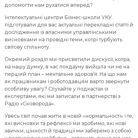
допомогти нам рухатися вперед?
Інтелектуальні центри Бізнес-школи УКУ
підготували для вас актуальні перекладні статті й
дослідження із власними управлінськими
висновками на провідні теми, котрі турбують
світову спільноту.
Окремий розділ ми присвятили дискусії, котра,
на нашу думку, в час локдауну вийшла чи не на
перший план – ментальне здоров’я. На що нам
як працівникам і роботодавцям варто звернути
особливу увагу? Слухайте у подкастах із
експертами, які ми записали в партнерстві з
Радіо «Сковорода».
Увесь світ почав жити в новій «нормальності» і те,
які висновки та рефлексії ми зробимо, які нові
звички, цінності й традиції ми заберемо з собою