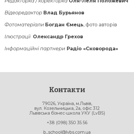
Редакторка / коректорка
Оля-Леля Положевич
Відеоредактор
Влад Бурьянов
Фотоматеріали
Богдан Ємець
, фото авторів
Ілюстрації
Олександр Грехов
Інформаційні партнери
Радіо «Сковорода»
Контакти
79026, Україна, м.Львів,
вул. Козельницька, 2а, офіс 312
Львівська бізнес-школа УКУ (LvBS)
+38 (098) 350 35 56
b_school@lvbs.com.ua