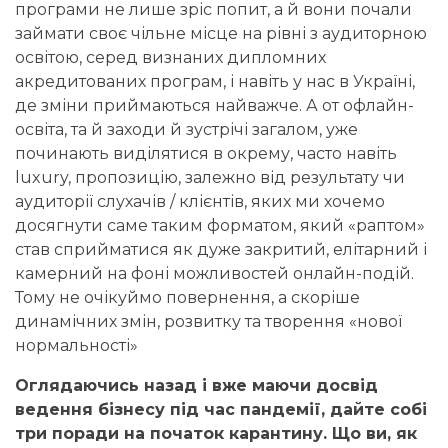
програми не лише зріс попит, а й вони почали
займати своє чільне місце на рівні з аудиторною
освітою, серед визнаних дипломних
акредитованих програм, і навіть у нас в Україні,
де зміни приймаються найважче. А от офлайн-
освіта, та й заходи й зустрічі загалом, уже
починають виділятися в окрему, часто навіть
luxury, пропозицію, залежно від результату чи
аудиторії слухачів / клієнтів, яких ми хочемо
досягнути саме таким форматом, який «раптом»
став сприйматися як дуже закритий, елітарний і
камерний на фоні можливостей онлайн-подій.
Тому не очікуймо повернення, а скоріше
динамічних змін, розвитку та творення «нової
нормальності»
Оглядаючись назад і вже маючи досвід
ведення бізнесу під час пандемії, дайте собі
три поради на початок карантину. Що ви, як