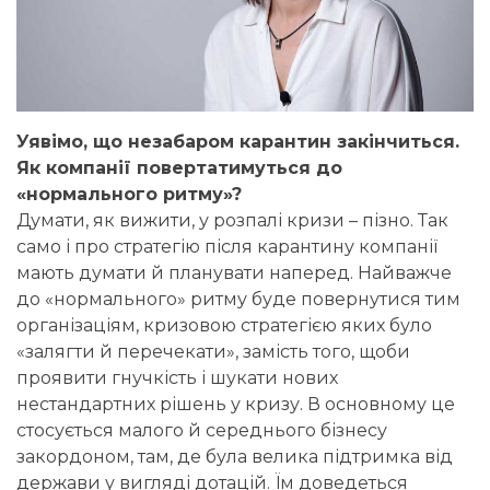
Уявімо, що незабаром карантин закінчиться.
Як компанії повертатимуться до
«нормального ритму»?
Думати, як вижити, у розпалі кризи – пізно. Так
само і про стратегію після карантину компанії
мають думати й планувати наперед. Найважче
до «нормального» ритму буде повернутися тим
організаціям, кризовою стратегією яких було
«залягти й перечекати», замість того, щоби
проявити гнучкість і шукати нових
нестандартних рішень у кризу. В основному це
стосується малого й середнього бізнесу
закордоном, там, де була велика підтримка від
держави у вигляді дотацій. Їм доведеться