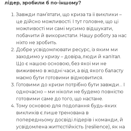
лідер, зробили б по-іншому?
Завжди пам’ятати, що криза та її виклики –
це дійсно можливості. І тут головне, що ці
можливості ми самі мусимо відшукати,
побачити й використати. Нашу роботу за нас
ніхто не зробить.
Добре усвідомлювати ресурс, із яким ми
заходимо у кризу – довіра, люди й капітал.
Що є нашою основою, без якої ми не
виживемо в жодні часи, а від якого баласту
маємо бути готовими відмовитися.
Готовими до кризи потрібно бути завжди… І
одночасно – ми ніколи не будемо повністю
готовими саме до того, що настане.
Тому основою для подолання будь-яких
викликів є лише тренована в
попередньому досвіді лідерів і команди, й
усвідомлена життєстійкість (resilience), як на