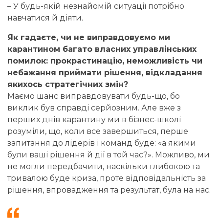
– У будь-якій незнайомій ситуації потрібно
навчатися й діяти.
Як гадаєте, чи не виправдовуємо ми
карантином багато власних управлінських
помилок: прокрастинацію, неможливість чи
небажання приймати рішення, відкладання
якихось стратегічних змін?
Маємо шанс виправдовувати будь-що, бо
виклик був справді серйозним. Але вже з
перших днів карантину ми в бізнес-школі
розуміли, що, коли все завершиться, перше
запитання до лідерів і команд буде: «а якими
були ваші рішення й дії в той час?». Можливо, ми
не могли передбачити, наскільки глибокою та
тривалою буде криза, проте відповідальність за
рішення, впровадження та результат, була на нас.