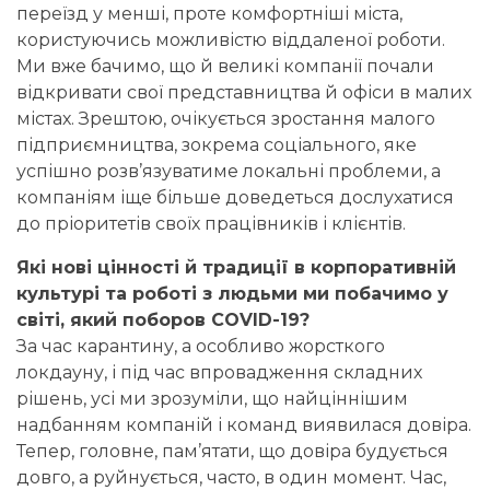
переїзд у менші, проте комфортніші міста,
користуючись можливістю віддаленої роботи.
Ми вже бачимо, що й великі компанії почали
відкривати свої представництва й офіси в малих
містах. Зрештою, очікується зростання малого
підприємництва, зокрема соціального, яке
успішно розв’язуватиме локальні проблеми, а
компаніям іще більше доведеться дослухатися
до пріоритетів своїх працівників і клієнтів.
Які нові цінності й традиції в корпоративній
культурі та роботі з людьми ми побачимо у
світі, який поборов COVID-19?
За час карантину, а особливо жорсткого
локдауну, і під час впровадження складних
рішень, усі ми зрозуміли, що найціннішим
надбанням компаній і команд виявилася довіра.
Тепер, головне, пам’ятати, що довіра будується
довго, а руйнується, часто, в один момент. Час,