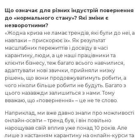
Що означає для різних індустрій повернення
до «нормального стану»? Які зміни є
незворотними?
«Жодна криза не ламає трендів, які були до неї, а
навпаки – прискорює їх». Як результат
масштабних пережиттів і досвіду в часі
карантину, люди, а це наші працівники та
клієнти бізнесу, теж багато всього навчилися,
адаптували нові звички, прийняли низку
рішень, що вони продовжуватимуть робити, а
чого ніколи більше робити не будуть. Багато з
цього назавжди залишиться з нами. Тому
вважаю, що «повернення» – це не те слово.
Наприклад, ми вже давно знали про можливості
онлайн-освіти – тренд був, і він повільно
нарощував свій вплив уже понад 10 років. Але
лише з настанням карантину на онлайн-курси та