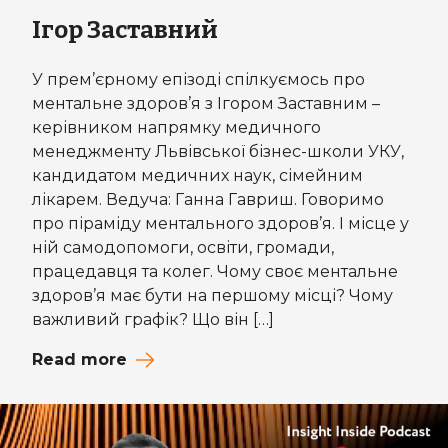
Ігор Заставний
У прем’єрному епізоді спілкуємось про
ментальне здоров’я з Ігором Заставним –
керівником напрямку медичного
менеджменту Львівської бізнес-школи УКУ,
кандидатом медичних наук, сімейним
лікарем. Ведуча: Ганна Гавриш. Говоримо
про піраміду ментального здоров’я. І місце у
ній самодопомоги, освіти, громади,
працедавця та колег. Чому своє ментальне
здоров’я має бути на першому місці? Чому
важливий графік? Що він […]
Read more